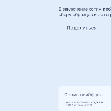
В заключение хотим
поб
сбору образцов и фотог
Поделиться
О компании
Оферта
Политика персональных данных
ООО “ВетГеномика” ©