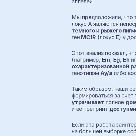
аллелей.
Мы предположили, что 
локус A являются непо
темного
и
рыжего
пигм
ген
MC1R
(локус
E
) у д
Этот анализ показал, ч
(например,
Em
,
Eg
,
Eh
и
охарактеризованной
р
генотипом
Ay/a
либо во
Таким образом, наши р
формироваться за счет 
утрачивает
полное
дом
и ее препринт
доступе
Если эта работа заинте
на большей выборке соб