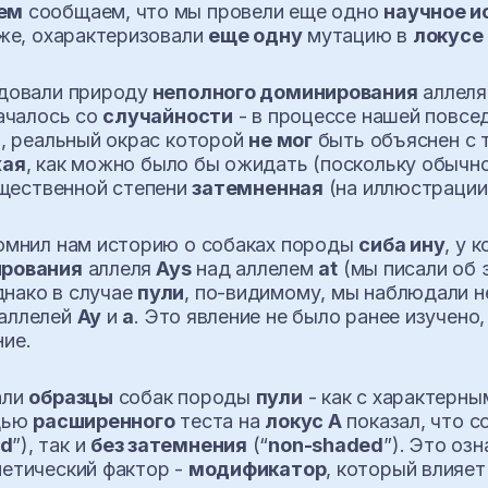
ем
сообщаем, что мы провели еще одно
научное и
оже, охарактеризовали
еще одну
мутацию в
локусе 
едовали природу
неполного доминирования
аллел
началось со
случайности
- в процессе нашей повсе
a
, реальный окрас которой
не мог
быть объяснен с 
жая
, как можно было бы ожидать (поскольку обычн
существенной степени
затемненная
(на иллюстрации
помнил нам историю о собаках породы
сиба ину
, у 
ирования
аллеля
Ays
над аллелем
at
(мы писали об 
днако в случае
пули
, по-видимому, мы наблюдали н
 аллелей
Ay
и
a
. Это явление не было ранее изучен
ие.
али
образцы
собак породы
пули
- как с характерн
ощью
расширенного
теста на
локус А
показал, что с
ed
”), так и
без затемнения
(“
non-shaded
”). Это оз
етический фактор -
модификатор
, который влияет