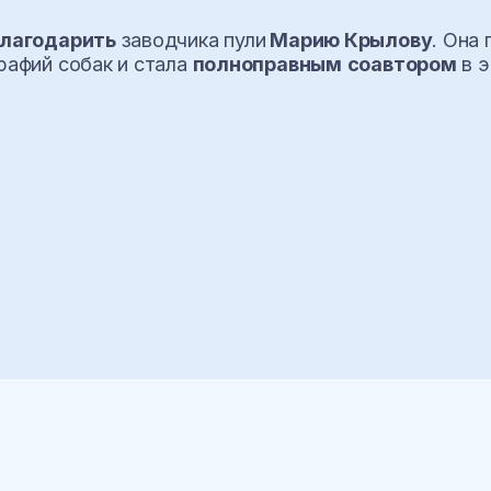
лагодарить
заводчика пули
Марию Крылову
. Она
рафий собак и стала
полноправным
соавтором
в э