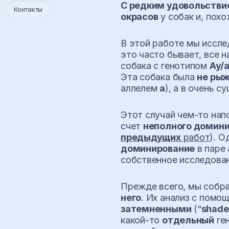
С редким удовольстви
Контакты
окрасов
у собак и, пох
В этой работе мы иссл
это часто бывает, все 
собака с генотипом
Ay/
Эта собака была
не ры
аллелем
a
), а в очень 
Этот случай чем-то на
счет
неполного домин
предыдущих
работ
). О
доминирование
в паре
собственное исследован
Прежде всего, мы собр
него
. Их анализ с пом
затемненными
(“
shad
какой-то
отдельный
ген