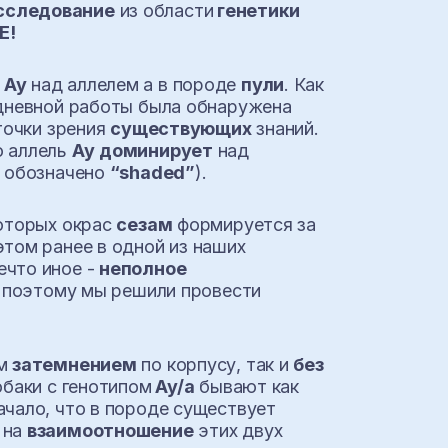
сследование
из области
генетики
Е!
я
Ay
над аллелем a в породе
пули
. Как
дневной работы была обнаружена
точки зрения
существующих
знаний.
о аллель
Ay
доминирует
над
 обозначено
“shaded”
).
которых окрас
сезам
формируется за
этом ранее в одной из наших
ечто иное -
неполное
о, поэтому мы решили провести
ым
затемнением
по корпусу, так и
без
обаки с генотипом
Ay/a
бывают как
начало, что в породе существует
 на
взаимоотношение
этих двух