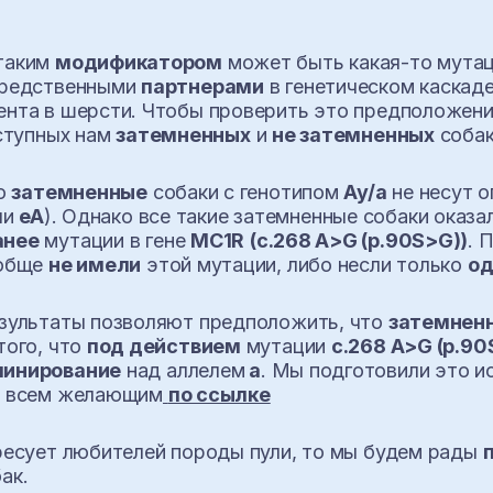
таким
модификатором
может быть какая-то мута
средственными
партнерами
в генетическом каскад
ента в шерсти. Чтобы проверить это предположен
оступных нам
затемненных
и
не затемненных
соба
то
затемненные
собаки с генотипом
Ay/a
не несут о
ли
eA
). Однако все такие затемненные собаки оказ
анее
мутации в гене
MC1R
(c.268 A>G (p.90S>G))
. 
обще
не имели
этой мутации, либо несли только
од
езультаты позволяют предположить, что
затемнен
того, что
под действием
мутации
c.268 A>G (p.90
инирование
над аллелем
а
. Мы подготовили это и
н
всем желающим
по ссылке
ресует любителей породы пули, то мы будем рады
ак.