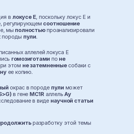
ция в
локусе Е
, поскольку локус E и
е, регулирующем
соотношение
ие, мы
полностью
проанализировали
к породы
пули
.
писанных аллелей локуса E
ались
гомозиготами
по
не
При этом
не затемненные
собаки с
ну
ее копию.
ный
окрас в породе
пули
может
S>G)
в гене
MC1R
аллель
Ay
сследование в виде
научной статьи
продолжить
разработку этой темы