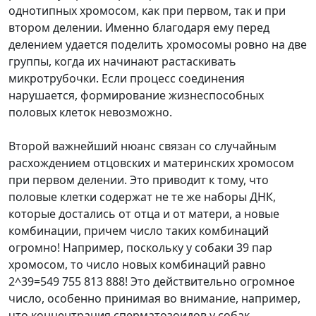
однотипных хромосом, как при первом, так и при
втором делении. Именно благодаря ему перед
делением удается поделить хромосомы ровно на две
группы, когда их начинают растаскивать
микротрубочки. Если процесс соединения
нарушается, формирование жизнеспособных
половых клеток невозможно.
Второй важнейший нюанс связан со случайным
расхождением отцовских и материнских хромосом
при первом делении. Это приводит к тому, что
половые клетки содержат не те же наборы ДНК,
которые достались от отца и от матери, а новые
комбинации, причем число таких комбинаций
огромно! Например, поскольку у собаки 39 пар
хромосом, то число новых комбинаций равно
2^39=549 755 813 888! Это действительно огромное
число, особенно принимая во внимание, например,
что концентрация сперматозоидов у собак