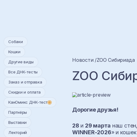
Собаки
Кошки
Новости
ZOO Сибириада
Другие виды
ZOO Сиби
Все ДНК-тесты
Заказ и отправка
Скидки и оплата
КанОмикс ДНК-тест
Дорогие друзья!
Партнёры
Выставки
28
и
29 марта
наш стенд
WINNER-2026
» и кошек
Лекторий