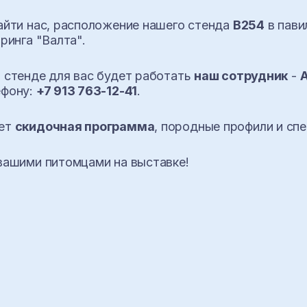
айти нас, расположение нашего стенда
В254
в пави
ринга "Валта".
 стенде для вас будет работать
наш сотрудник
-
ефону:
+7 913 763-12-41
.
дет
скидочная программа
, породные профили и сп
вашими питомцами на выставке!