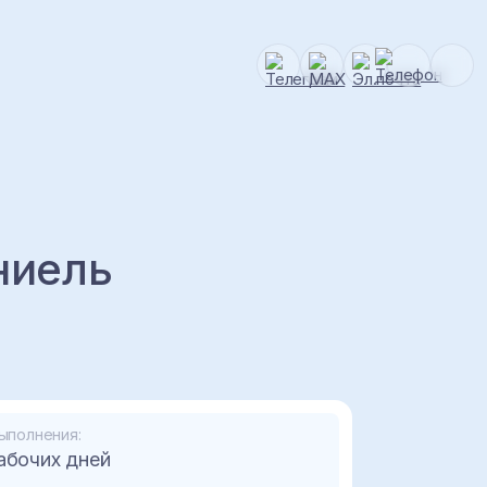
ниель
ыполнения:
абочих дней