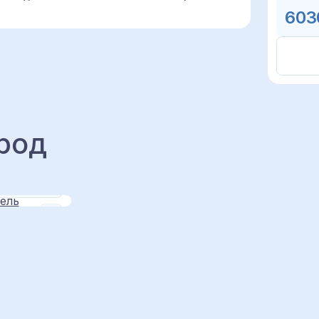
603
род
иель