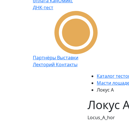
оплата
КанОмикс
ДНК-тест
Партнёры
Выставки
Лекторий
Контакты
Каталог тесто
Масти лошад
Локус A
Локус 
Locus_A_hor