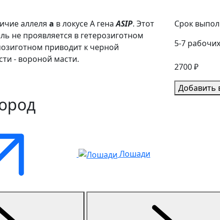
личие аллеля
a
в локусе
A
гена
ASIP
. Этот
Срок выпол
ль не проявляется в гетерозиготном
5-7 рабочи
омозиготном приводит к черной
ти - вороной масти.
2700 ₽
Добавить 
пород
Лошади