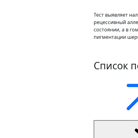
Тест выявляет на
рецессивный алле
состоянии, а в г
пигментации шерс
Список 