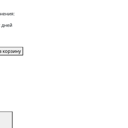
нения:
х дней
в корзину