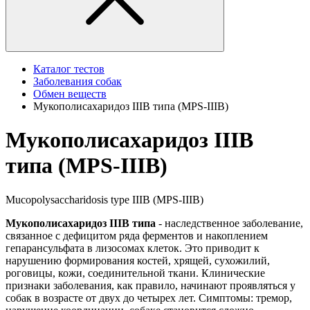
Каталог тестов
Заболевания собак
Обмен веществ
Мукополисахаридоз IIIB типа (MPS-IIIB)
Мукополисахаридоз IIIB
типа (MPS-IIIB)
Mucopolysaccharidosis type IIIB (MPS-IIIB)
Мукополисахаридоз IIIB типа
- наследственное заболевание,
связанное с дефицитом ряда ферментов и накоплением
гепарансульфата в лизосомах клеток
. Это приводит к
нарушению
формирования костей, хрящей, сухожилий,
роговицы, кожи, соединительной ткани.
Клинические
признаки заболевания, как правило, начинают проявляться у
собак в возрасте от двух до четырех лет. Симптомы: тремор,