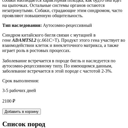
собаки наблюдается характерная походка, как будто она идет
на цыпочках. Остальные системы органов остаются
незатронутыми. Собаки, страдающие этим синдромом, часто
проявляют повышенную общительность.
Тип наследования:
Аутосомно-рецессивный
Синдром китайского бигля связан с мутацией в
гене
ADAMTSL2
(c.661C>T). Продукт этого гена участвует во
взаимодействии клеток и внеклеточного матрикса, а также
играет роль в ростовых процессах.
Заболевание встречается в породе бигль и наследуется по
аутосомно-рецессивному типу. По имеющимся данным,
заболевание встречается в этой породе с частотой 2-3%.
Срок выполнения:
3-5 рабочих дней
2100 ₽
Добавить в корзину
Список пород