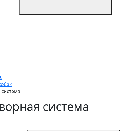
в
собак
 система
ворная система