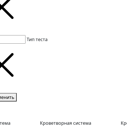
Тип теста
менить
стема
Кроветворная система
Кр