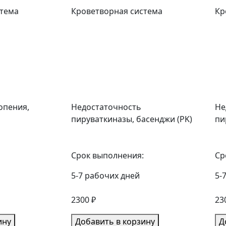
стема
Кроветворная система
Кр
опения,
Недостаточность
Не
пируваткиназы, басенджи (PK)
пи
Срок выполнения:
Ср
5-7 рабочих дней
5-
2300 ₽
23
ину
Добавить в корзину
Д