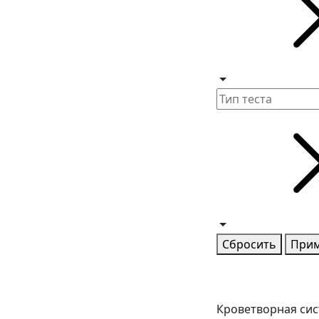
Сбросить
При
Кроветворная си