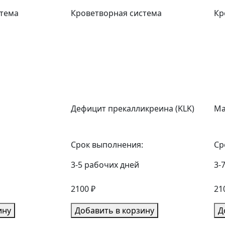
стема
Кроветворная система
Кр
Дефицит прекалликреина (KLK)
Ма
Срок выполнения:
Ср
3-5 рабочих дней
3-
2100 ₽
21
ину
Добавить в корзину
Д