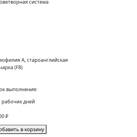
оветворная система
мофилия A, староанглийская
чарка (F8)
ок выполнения:
7 рабочих дней
00 ₽
обавить в корзину