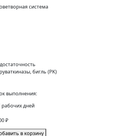
оветворная система
достаточность
руваткиназы, бигль (PK)
ок выполнения:
7 рабочих дней
00 ₽
обавить в корзину