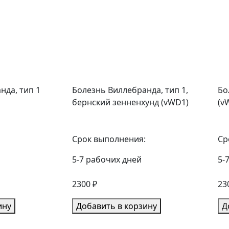
нда, тип 1
Болезнь Виллебранда, тип 1,
Бо
бернский зенненхунд (vWD1)
(v
Срок выполнения:
Ср
5-7 рабочих дней
5-
2300 ₽
23
ину
Добавить в корзину
Д