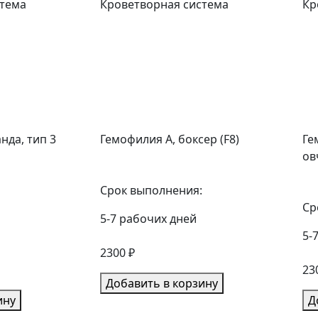
стема
Кроветворная система
Кр
нда, тип 3
Гемофилия A, боксер (F8)
Ге
ов
Срок выполнения:
Ср
5-7 рабочих дней
5-
2300 ₽
23
Добавить в корзину
ину
Д