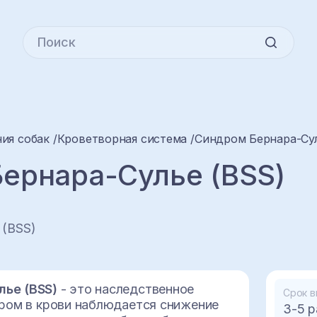
ия собак
Кроветворная система
Синдром Бернара-Сул
ернара-Сулье (BSS)
 (BSS)
ье (BSS)
- это наследственное
Срок в
ором в крови наблюдается снижение
3-5 р