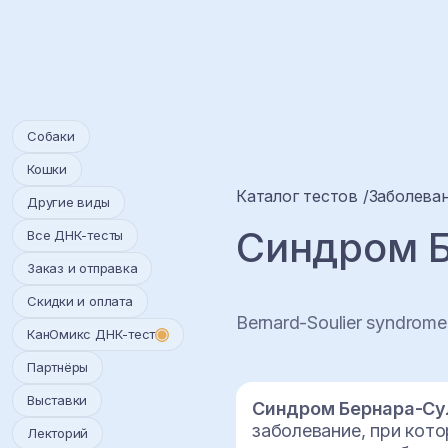
Собаки
Кошки
Каталог тестов
Заболеван
Другие виды
Синдром Б
Все ДНК-тесты
Заказ и отправка
Скидки и оплата
Bernard-Soulier syndrome
КанОмикс ДНК-тест
Партнёры
Выставки
Синдром Бернара-Сул
заболевание, при кот
Лекторий