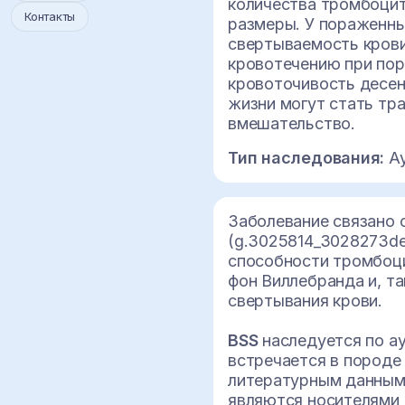
количества тромбоцит
Контакты
размеры. У пораженн
свертываемость крови
кровотечению при пор
кровоточивость десен,
жизни могут стать тр
вмешательство.
Тип наследования:
Ау
Заболевание связано 
(g.3025814_3028273de
способности тромбоц
фон Виллебранда и, т
свертывания крови.
BSS
наследуется по а
встречается в породе 
литературным данным
являются носителями 