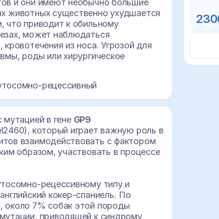
ов и они имеют необычно большие
ых животных существенно ухудшается
230
, что приводит к обильному
езах, может наблюдаться
 кровотечения из носа. Угрозой для
авмы, роды или хирургическое
тосомно-рецессивный
с мутацией в гене
GP9
l2460), который играет важную роль в
итов взаимодействовать с фактором
аким образом, участвовать в процессе
утосомно-рецессивному типу и
английский кокер-спаниель. По
, около 7% собак этой породы
мутации, приводящей к синдрому