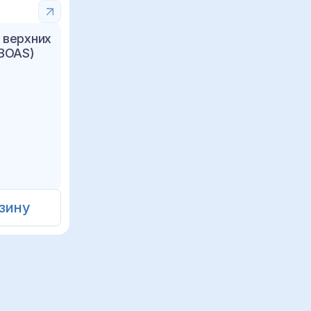
 верхних
(BOAS)
зину