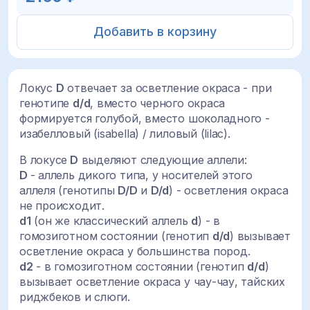
Добавить в корзину
Локус
D
отвечает за осветление окраса - при
генотипе
d/d
, вместо черного окраса
формируется голубой, вместо шоколадного -
изабелловый (isabella) / лиловый (lilac).
В локусе
D
выделяют следующие аллели:
D
- аллель дикого типа, у носителей этого
аллеля (генотипы
D/D
и
D/d
) - осветления окраса
не происходит.
d1
(он же классический аллель
d
) - в
гомозиготном состоянии (генотип
d/d
) вызывает
осветление окраса у большинства пород.
d2
- в гомозиготном состоянии (генотип
d/d
)
вызывает осветление окраса у чау-чау, тайских
риджбеков и слюги.