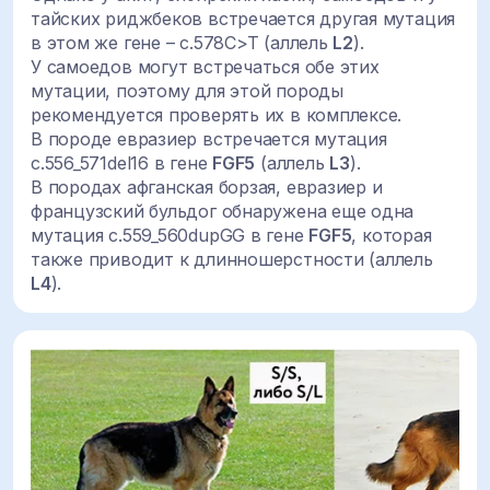
тайских риджбеков встречается другая мутация
в этом же гене –
c.578C>T
(
аллель
L2
).
У самоедов могут встречаться обе этих
мутации, поэтому для этой породы
рекомендуется проверять их в комплексе.
В породе евразиер встречается мутация
c.556_571del16
в гене
FGF5
(
аллель
L3
).
В породах афганская борзая, евразиер и
французский бульдог обнаружена еще одна
мутация
c.559_560dupGG
в гене
FGF5
, которая
также приводит к длинношерстности (
аллель
L4
).