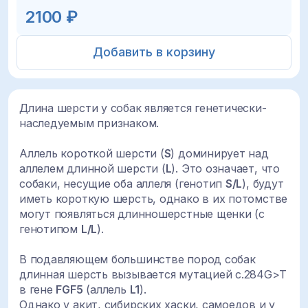
2100 ₽
Добавить в корзину
Длина шерсти у собак является генетически-
наследуемым признаком.
Аллель короткой шерсти (
S
) доминирует над
аллелем длинной шерсти (
L
). Это означает, что
собаки, несущие оба аллеля (генотип
S/L
), будут
иметь короткую шерсть, однако в их потомстве
могут появляться длинношерстные щенки (с
генотипом
L/L
).
В подавляющем большинстве пород собак
длинная шерсть вызывается мутацией
c.284G>T
в гене
FGF5
(
аллель
L1
).
Однако у акит, сибирских хаски, самоедов и у