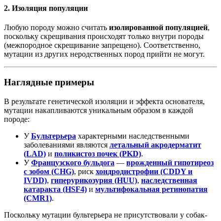
2. Изоляция популяции
Любую породу можно считать
изолированной популяцией
,
поскольку скрещивания происходят только внутри породы
(межпородное скрещивание запрещено). Соответственно,
мутации из других неродственных пород прийти не могут.
Наглядные примеры
В результате генетической изоляции и эффекта основателя,
мутации накапливаются уникальным образом в каждой
породе:
У
Бультерьера
характерными наследственными
заболеваниями являются
летальный акродерматит
(LAD)
и
поликистоз почек (PKD)
.
У
Французского бульдога
—
врожденный гипотиреоз
с зобом (CHG)
, риск
хондродистрофии (CDDY и
IVDD)
,
гиперурикозурия (HUU)
,
наследственная
катаракта (HSF4)
и
мультифокальная ретинопатия
(CMR1)
.
Поскольку мутации бультерьера не присутствовали у собак-