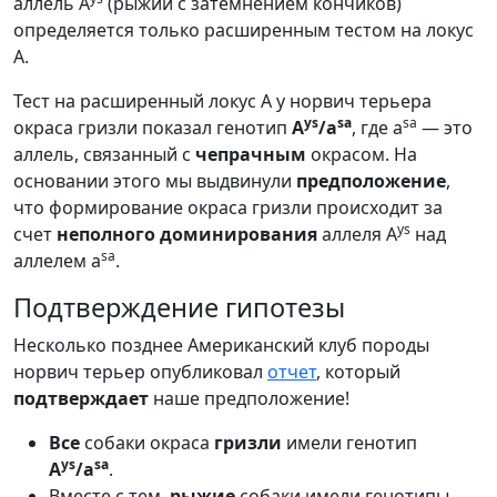
аллель A
(рыжий с затемнением кончиков)
определяется только расширенным тестом на локус
A.
Тест на расширенный локус A у норвич терьера
ys
sa
sa
окраса гризли показал генотип
A
/a
, где a
— это
аллель, связанный с
чепрачным
окрасом. На
основании этого мы выдвинули
предположение
,
что формирование окраса гризли происходит за
ys
счет
неполного доминирования
аллеля A
над
sa
аллелем a
.
Подтверждение гипотезы
Несколько позднее Американский клуб породы
норвич терьер опубликовал
отчет
, который
подтверждает
наше предположение!
Все
собаки окраса
гризли
имели генотип
ys
sa
A
/a
.
Вместе с тем,
рыжие
собаки имели генотипы