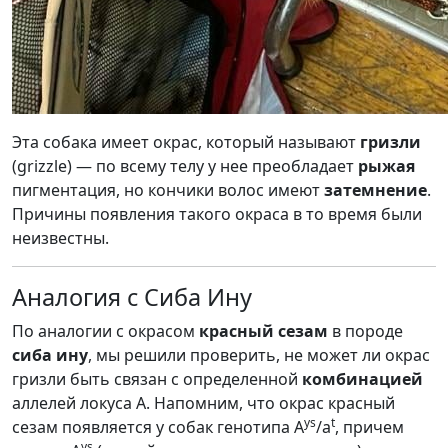
Эта собака имеет окрас, который называют
гризли
(grizzle) — по всему телу у нее преобладает
рыжая
пигментация, но кончики волос имеют
затемнение
.
Причины появления такого окраса в то время были
неизвестны.
Аналогия с Сиба Ину
По аналогии с окрасом
красный сезам
в породе
сиба ину
, мы решили проверить, не может ли окрас
гризли быть связан с определенной
комбинацией
аллелей локуса A. Напомним, что окрас красный
ys
t
сезам появляется у собак генотипа A
/a
, причем
ys