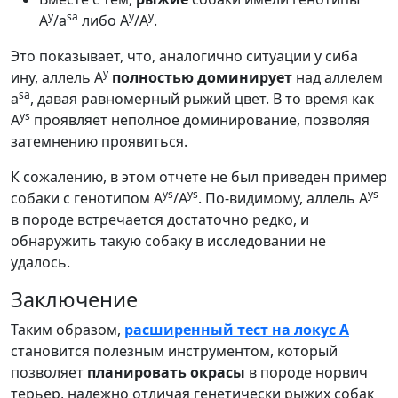
y
sa
y
y
A
/a
либо A
/A
.
Это показывает, что, аналогично ситуации у сиба
y
ину, аллель A
полностью доминирует
над аллелем
sa
a
, давая равномерный рыжий цвет. В то время как
ys
A
проявляет неполное доминирование, позволяя
затемнению проявиться.
К сожалению, в этом отчете не был приведен пример
ys
ys
ys
собаки с генотипом A
/A
. По-видимому, аллель A
в породе встречается достаточно редко, и
обнаружить такую собаку в исследовании не
удалось.
Заключение
Таким образом,
расширенный тест на локус A
становится полезным инструментом, который
позволяет
планировать окрасы
в породе норвич
терьер, надежно отличая генетически рыжих собак