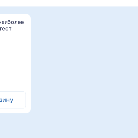
наиболее
тест
зину