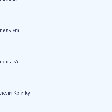
ину
ллель Em
ину
ллель eA
ину
ллели Kb и ky