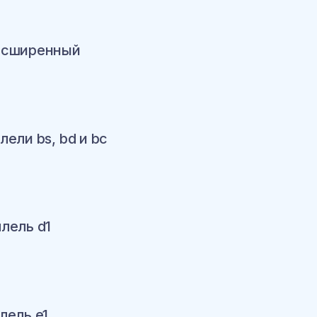
расширенный
ину
лели bs, bd и bc
ину
ллель d1
ину
лель e1