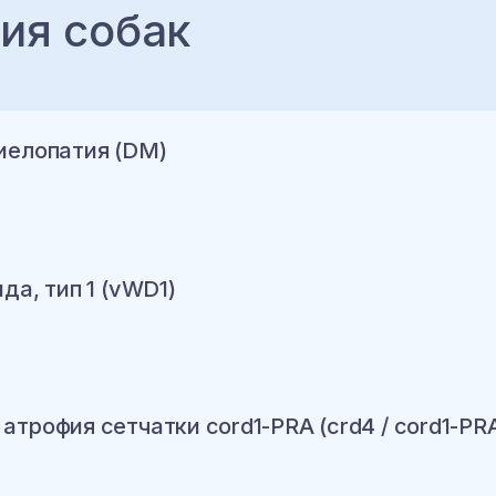
ия собак
иелопатия (DM)
да, тип 1 (vWD1)
ину
трофия сетчатки cord1-PRA (crd4 / cord1-PR