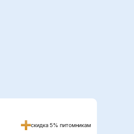
%
скидка 5% питомникам