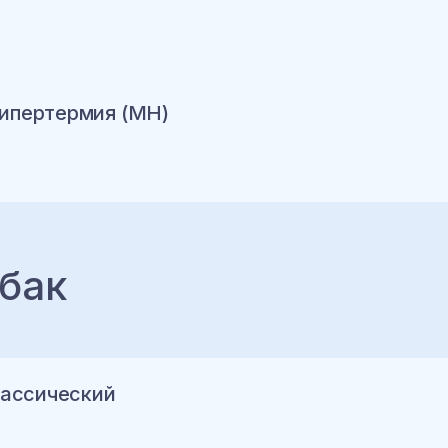
ину
гипертермия (MH)
ину
бак
ину
классический