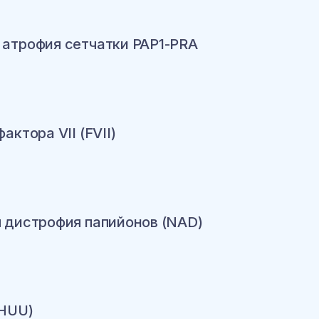
ину
атрофия сетчатки PAP1-PRA
ину
ктора VII (FVII)
ину
 дистрофия папийонов (NAD)
ину
(HUU)