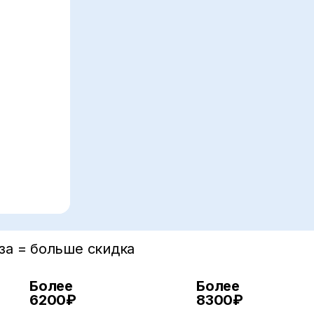
за = больше скидка
Более
10%
Более
15
6200₽
8300₽