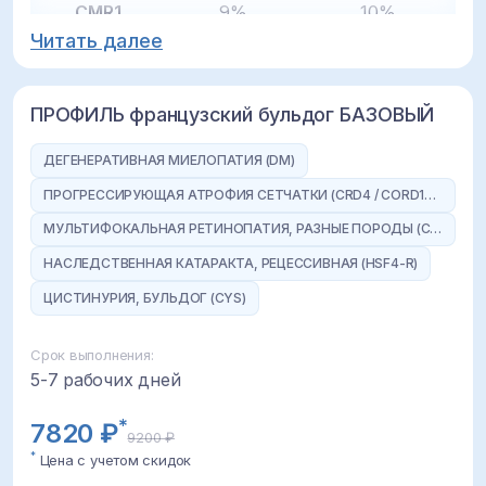
CMR1
9%
10%
Читать далее
HSF4-r
<5%
нет данных
CHG-FB
<5%
нет данных
ПРОФИЛЬ французский бульдог БАЗОВЫЙ
HUU
<5%
<5%
ДЕГЕНЕРАТИВНАЯ МИЕЛОПАТИЯ (DM)
ПРОГРЕССИРУЮЩАЯ АТРОФИЯ СЕТЧАТКИ (CRD4 / CORD1-PRA)
CDPA
<5%
нет данных
МУЛЬТИФОКАЛЬНАЯ РЕТИНОПАТИЯ, РАЗНЫЕ ПОРОДЫ (CMR1)
MDR1
<5%
<5%
НАСЛЕДСТВЕННАЯ КАТАРАКТА, РЕЦЕССИВНАЯ (HSF4-R)
ЦИСТИНУРИЯ, БУЛЬДОГ (CYS)
MH
<5%
нет данных
Срок выполнения:
Приведена
суммарная
5-7 рабочих дней
доля
генотипов
N/M
(носитель)
и
M/M
(гомозигота по мутации):
*
7820 ₽
9200 ₽
*
В России
, по результатам, полученным в
*
Цена с учетом скидок
нашей лаборатории.