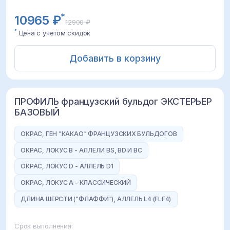
квартиры. Минимальный уход за шерстью.
Продолжительность жизни составляет 10-12 лет.
*
10965 ₽
12900 ₽
Идеальный компаньон для городских жителей и
*
Цена с учетом скидок
семей с детьми.
Добавить в корзину
ПРОФИЛЬ французский бульдог ЭКСТЕРЬЕР
БАЗОВЫЙ
ОКРАС, ГЕН "КАКАО" ФРАНЦУЗСКИХ БУЛЬДОГОВ
ОКРАС, ЛОКУС B - АЛЛЕЛИ BS, BD И BC
ОКРАС, ЛОКУС D - АЛЛЕЛЬ D1
ОКРАС, ЛОКУС A - КЛАССИЧЕСКИЙ
ДЛИНА ШЕРСТИ ("ФЛАФФИ"), АЛЛЕЛЬ L4 (FLF4)
Срок выполнения: