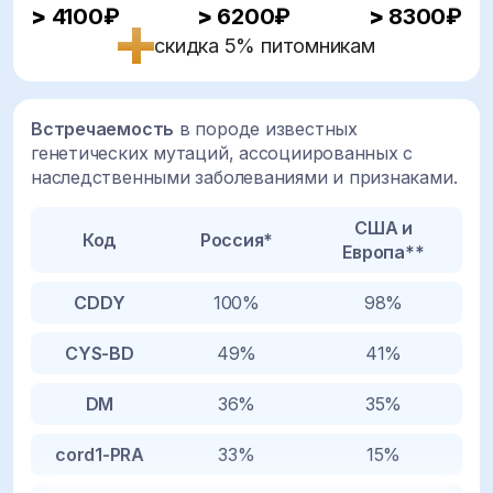
>
4100₽
>
6200₽
>
8300₽
скидка 5% питомникам
Встречаемость
в породе известных
генетических мутаций, ассоциированных с
наследственными заболеваниями и признаками.
США и
Код
Россия*
Европа**
CDDY
100%
98%
CYS-BD
49%
41%
DM
36%
35%
cord1-PRA
33%
15%