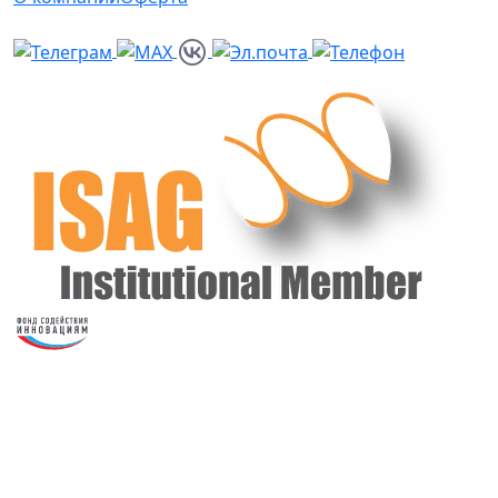
Политика персональных данных
ООО “ВетГеномика”
©
Нажмите «ОК», если вы соглашаетесь с условиями
обработки cookie и ваших данных о поведении на