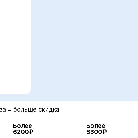
за = больше скидка
Более
10%
Более
15
6200₽
8300₽