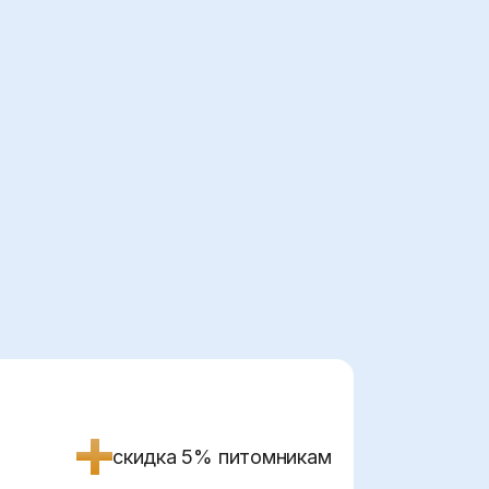
%
скидка 5% питомникам