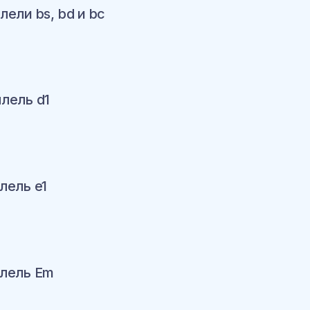
лели bs, bd и bc
ину
ллель d1
ину
лель e1
ину
ллель Em