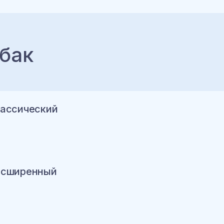
ину
бак
ину
классический
расширенный
ину