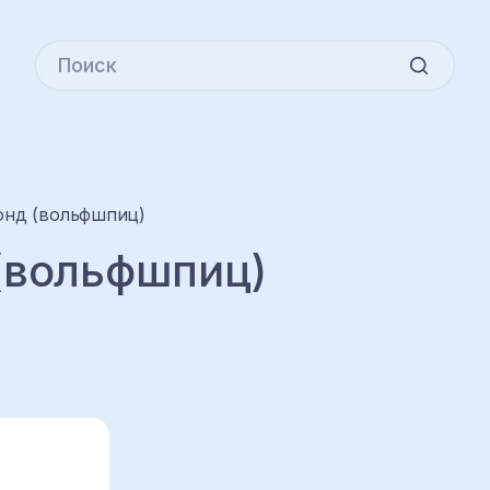
онд (вольфшпиц)
(вольфшпиц)