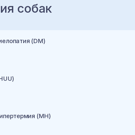
ия собак
иелопатия (DM)
(HUU)
ину
гипертермия (MH)