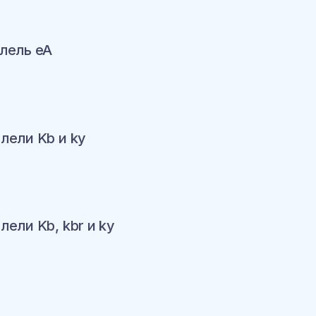
ину
ллель eA
ину
ллели Kb и ky
ину
лели Kb, kbr и ky
ину