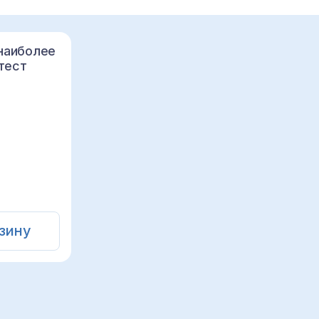
наиболее
тест
зину