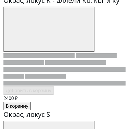
Окрас, локус K - аллели Kb, kbr и ky
Добавить в корзину
2400 ₽
В корзину
Окрас, локус S