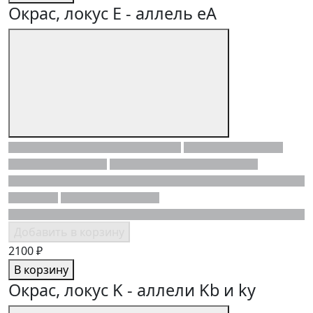
Окрас, локус E - аллель eA
Добавить в корзину
2100 ₽
В корзину
Окрас, локус K - аллели Kb и ky